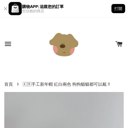
購物APP: 追蹤您的訂單
打開
您信賴的商店
›
首頁
🇰🇷手工新年帽 紅白兩色 狗狗貓貓都可以戴 !!