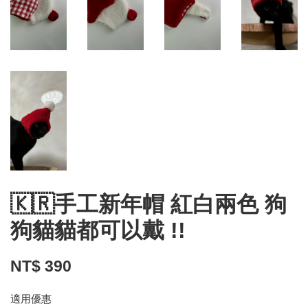
🇰🇷手工新年帽 紅白兩色 狗
狗貓貓都可以戴 !!
NT$ 390
適用優惠