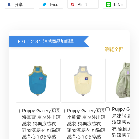
分享
Tweet
Pin it
LINE
ＰＧ／２３年涼感商品加價購８折
瀏覽全部
Puppy Galler
Puppy Gallery🇰🇷
Puppy Gallery🇰🇷
果凍熊 夏季
海軍藍 夏季外出涼
小雞黃 夏季外出涼
澎涼感衣 狗
感衣 狗狗涼感衣
感衣 狗狗涼感衣
衣 寵物涼感
寵物涼感衣 狗狗涼
寵物涼感衣 狗狗涼
狗涼感 寵物
感背心 寵物涼感
感背心 寵物涼感