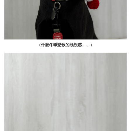
（什麼冬季戀歌的既視感、、）