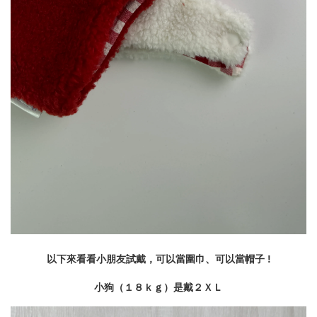
以下來看看小朋友試戴，可以當圍巾、可以當帽子 !
小狗（１８ｋｇ）是戴２ＸＬ