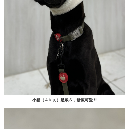
小貓（４ｋｇ）是戴Ｓ，發瘋可愛 !!