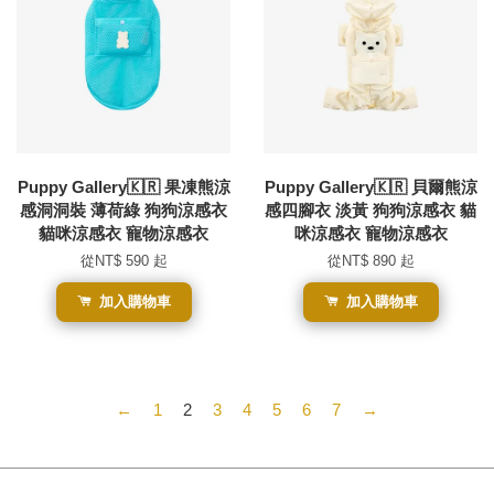
Puppy Gallery🇰🇷 果凍熊涼
Puppy Gallery🇰🇷 貝爾熊涼
感洞洞裝 薄荷綠 狗狗涼感衣
感四腳衣 淡黃 狗狗涼感衣 貓
貓咪涼感衣 寵物涼感衣
咪涼感衣 寵物涼感衣
從
NT$ 590
起
從
NT$ 890
起
加入購物車
加入購物車
←
1
2
3
4
5
6
7
→