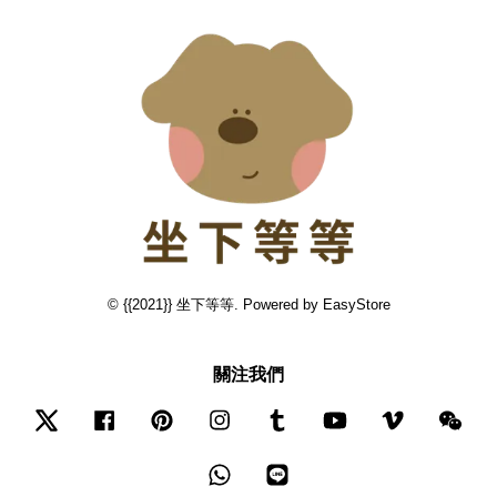
© {{2021}} 坐下等等. Powered by
EasyStore
關注我們
Twitter
Facebook
Pinterest
Instagram
Tumblr
YouTube
Vimeo
Wec
Whatsapp
Line