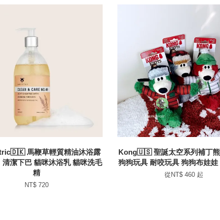
etric🇩🇰 馬鞭草輕質精油沐浴露
Kong🇺🇸 聖誕太空系列補丁
 清潔下巴 貓咪沐浴乳 貓咪洗毛
狗狗玩具 耐咬玩具 狗狗布娃娃
精
從
NT$ 460
起
NT$ 720