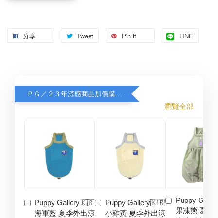
分享
Tweet
Pin it
LINE
ＰＧ／２３年涼感商品加價購８折
瀏覽全部
Puppy Galler
Puppy Gallery🇰🇷
Puppy Gallery🇰🇷
果凍熊 夏季
海軍藍 夏季外出涼
小雞黃 夏季外出涼