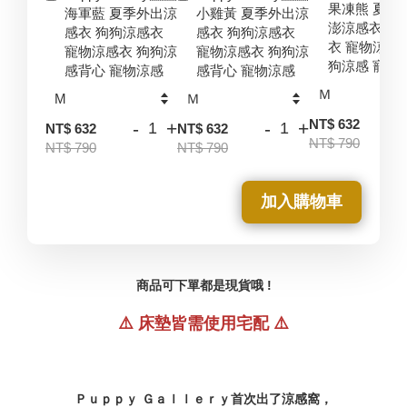
果凍熊 夏季
海軍藍 夏季外出涼
小雞黃 夏季外出涼
澎涼感衣 狗
感衣 狗狗涼感衣
感衣 狗狗涼感衣
衣 寵物涼感
寵物涼感衣 狗狗涼
寵物涼感衣 狗狗涼
狗涼感 寵物
感背心 寵物涼感
感背心 寵物涼感
-
NT$ 632
-
+
-
+
NT$ 632
NT$ 632
NT$ 790
NT$ 790
NT$ 790
加入購物車
商品可下單都是現貨哦 !
⚠️ 床墊皆需使用宅配
⚠️
Ｐｕｐｐｙ Ｇａｌｌｅｒｙ首次出了涼感窩，