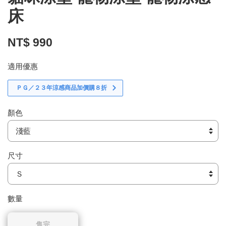
床
NT$ 990
適用優惠
ＰＧ／２３年涼感商品加價購８折
顏色
尺寸
數量
售完