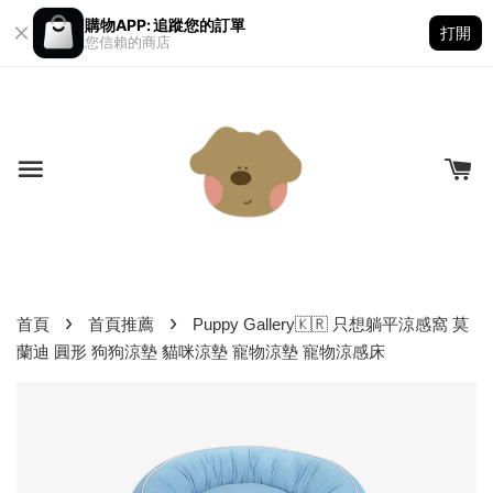
購物APP: 追蹤您的訂單
打開
您信賴的商店
›
›
首頁
首頁推薦
Puppy Gallery🇰🇷 只想躺平涼感窩 莫
蘭迪 圓形 狗狗涼墊 貓咪涼墊 寵物涼墊 寵物涼感床