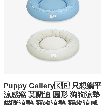
Puppy Gallery🇰🇷 只想躺平
涼感窩 莫蘭迪 圓形 狗狗涼墊
貓咪涼墊 寵物涼墊 寵物涼感