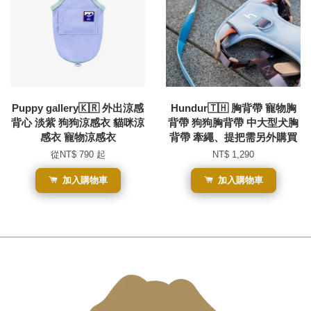
Puppy gallery🇰🇷 外出涼感
Hundur🇹🇭 胸背帶 寵物胸
背心 淡紫 狗狗涼感衣 貓咪涼
背帶 狗狗胸背帶 中大型犬胸
感衣 寵物涼感衣
背帶 牽繩、提把需另外購買
從
NT$ 790
起
NT$ 1,290
加入購物車
加入購物車