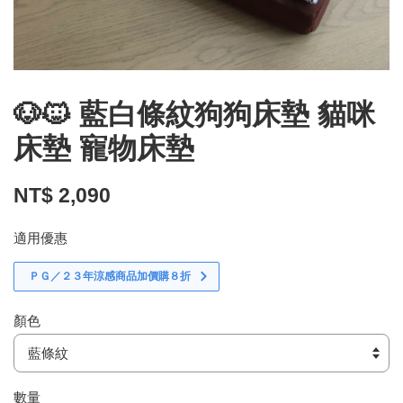
🐶🐱 藍白條紋狗狗床墊 貓咪
床墊 寵物床墊
NT$ 2,090
適用優惠
ＰＧ／２３年涼感商品加價購８折
顏色
數量