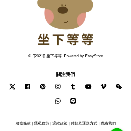
© {{2021}} 坐下等等. Powered by
EasyStore
關注我們
Twitter
Facebook
Pinterest
Instagram
Tumblr
YouTube
Vimeo
Wec
Whatsapp
Line
服務條款
|
隱私政策
|
退款政策
|
付款及運送方式
|
聯絡我們