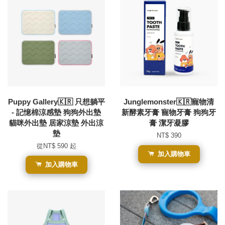
Puppy Gallery🇰🇷 只想躺平
Junglemonster🇰🇷寵物清
- 記憶棉涼感墊 狗狗外出墊
新酵素牙膏 寵物牙膏 狗狗牙
貓咪外出墊 居家涼墊 外出涼
膏 潔牙凝膠
墊
NT$ 390
從
NT$ 590
起
加入購物車
加入購物車