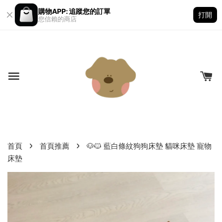
購物APP: 追蹤您的訂單
打開
您信賴的商店
›
›
首頁
首頁推薦
🐶🐱 藍白條紋狗狗床墊 貓咪床墊 寵物
床墊