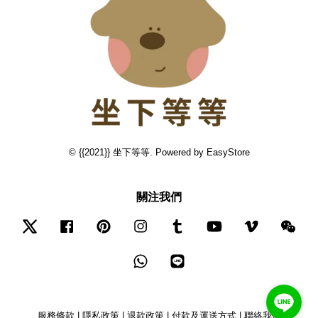
© {{2021}} 坐下等等. Powered by
EasyStore
關注我們
Twitter
Facebook
Pinterest
Instagram
Tumblr
YouTube
Vimeo
Wec
Whatsapp
Line
服務條款
|
隱私政策
|
退款政策
|
付款及運送方式
|
聯絡我們